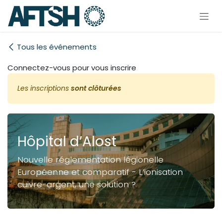
Se rendre au contenu
Tous les événements
Connectez-vous pour vous inscrire
Les inscriptions
sont clôturées
Hôpital d’Alost
Nouvelle réglementation légionelle
Européenne et comparatif - L’ionisation
cuivre-argent, une solution ?